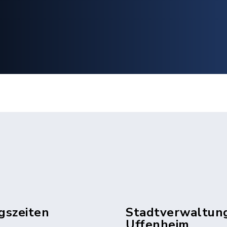
gszeiten
Stadtverwaltun
Uffenheim