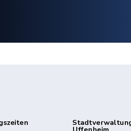
gszeiten
Stadtverwaltun
Uffenheim