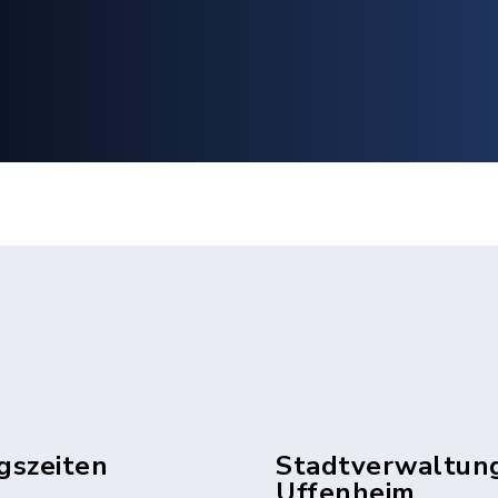
gszeiten
Stadtverwaltun
Uffenheim