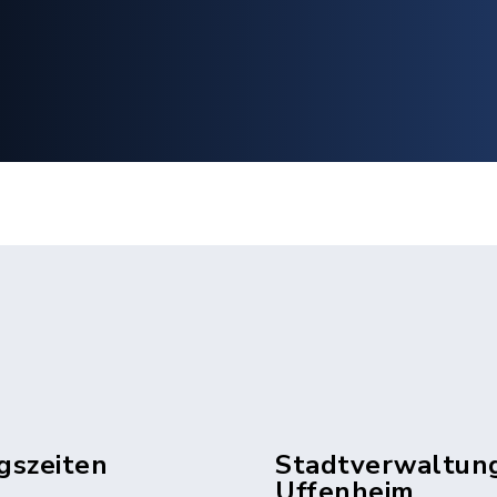
gszeiten
Stadtverwaltun
Uffenheim