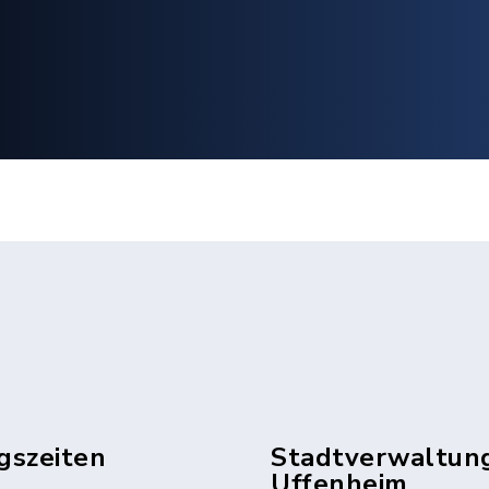
gszeiten
Stadtverwaltun
Uffenheim