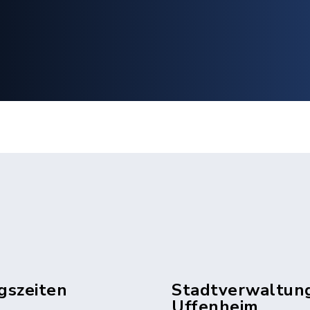
gszeiten
Stadtverwaltun
Uffenheim