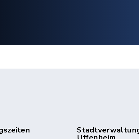
gszeiten
Stadtverwaltun
Uffenheim