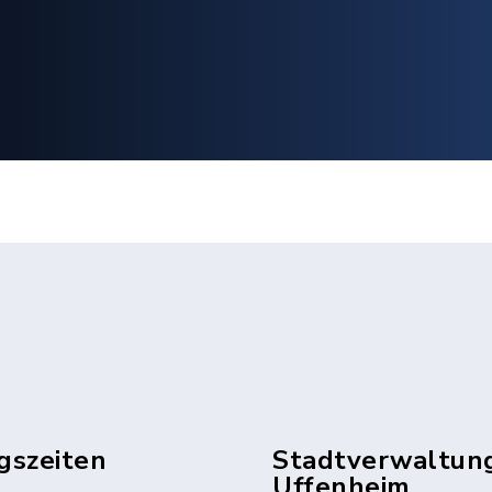
gszeiten
Stadtverwaltun
Uffenheim