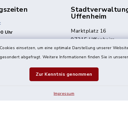
gszeiten
Stadtverwaltun
Uffenheim
:
Marktplatz 16
00 Uhr
97215 Uffenheim
rne auch jederzeit nach
Cookies einsetzen, um eine optimale Darstellung unserer Website
ng.
09842 207-0
 gesondert abgefragt. Weitere Informationen finden Sie in unser
09842 207-32
den Fällen erreichbar
info@uffenheim.de
Zur Kenntnis genommen
 1241
Impressum
Impressum
Sitemap
Cookie-Einstellungen