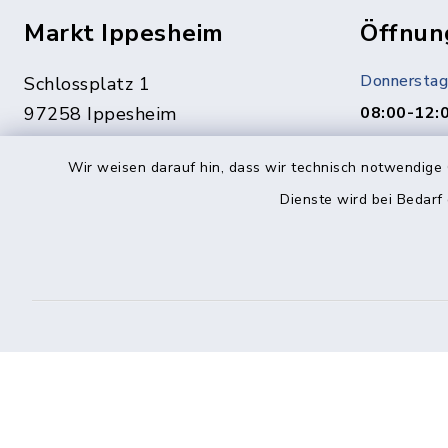
Markt Ippesheim
Öffnun
Donnerstag
Schlossplatz 1
97258 Ippesheim
08:00-12:
Termine ge
09339 1444
Wir weisen darauf hin, dass wir technisch notwendige 
Vereinbaru
09339 1561
Dienste wird bei Bedarf
In dringen
info@ippesheim.de
unter:
0151/1400
Kontakt
Barrierefreiheit
Datenschutz