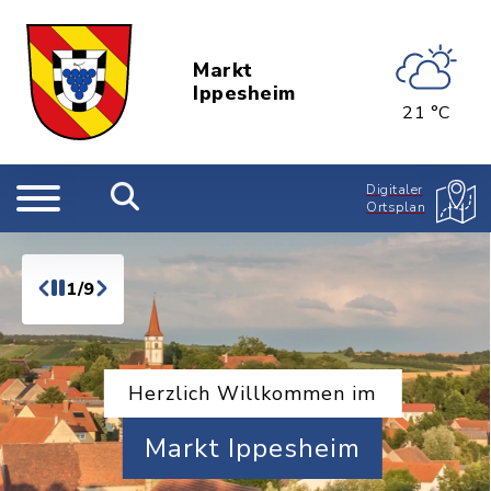
Markt
Ippesheim
21 °C
Digitaler
Ortsplan
1/9
Herzlich Willkommen im
Markt Ippesheim