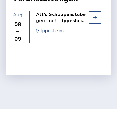
Alt's Schoppenstube
Aug
geöffnet - Ippesheim
08
- Weinbau Familie Alt
Ippesheim
–
09