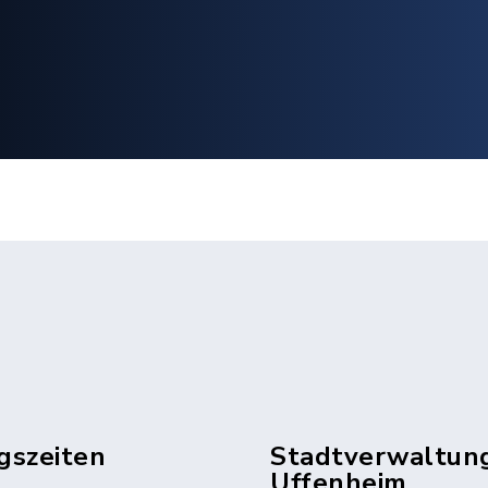
gszeiten
Stadtverwaltun
Uffenheim