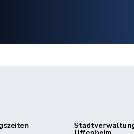
gszeiten
Stadtverwaltun
Uffenheim