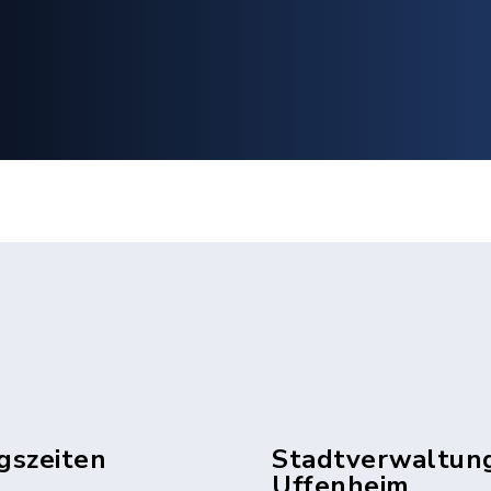
gszeiten
Stadtverwaltun
Uffenheim