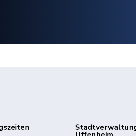
gszeiten
Stadtverwaltun
Uffenheim