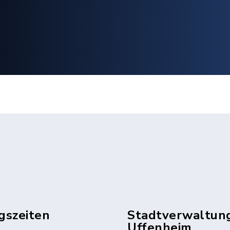
gszeiten
Stadtverwaltun
Uffenheim