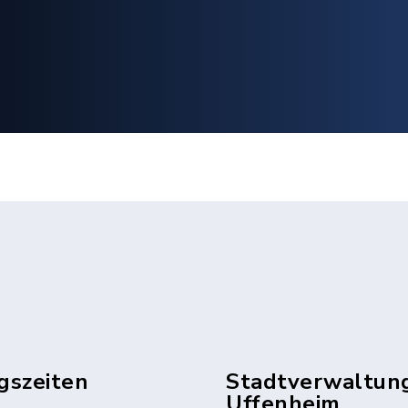
gszeiten
Stadtverwaltun
Uffenheim