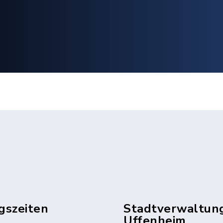
gszeiten
Stadtverwaltun
Uffenheim