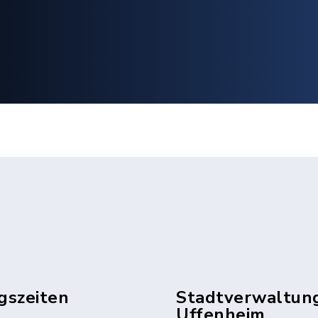
gszeiten
Stadtverwaltun
Uffenheim