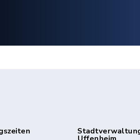
gszeiten
Stadtverwaltun
Uffenheim