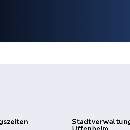
gszeiten
Stadtverwaltun
Uffenheim