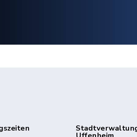
gszeiten
Stadtverwaltun
Uffenheim