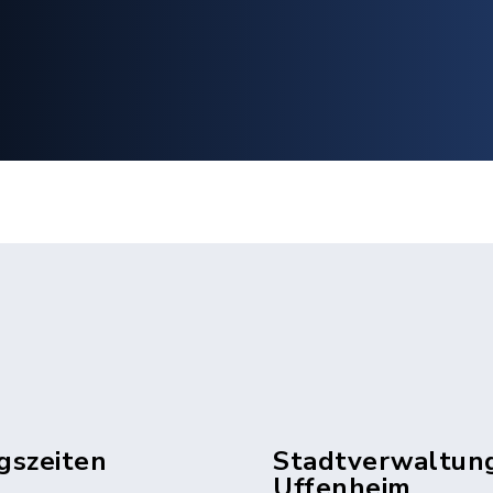
gszeiten
Stadtverwaltun
Uffenheim