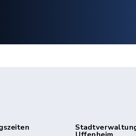
gszeiten
Stadtverwaltun
Uffenheim