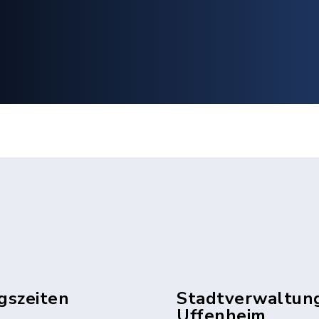
gszeiten
Stadtverwaltun
Uffenheim