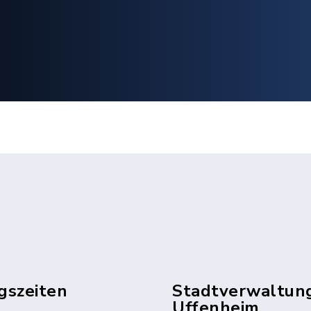
gszeiten
Stadtverwaltun
Uffenheim