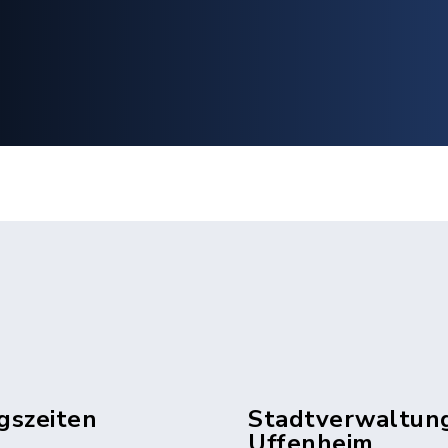
gszeiten
Stadtverwaltun
Uffenheim