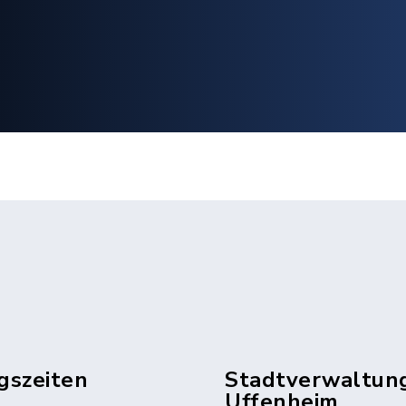
gszeiten
Stadtverwaltun
Uffenheim