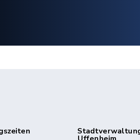
gszeiten
Stadtverwaltun
Uffenheim