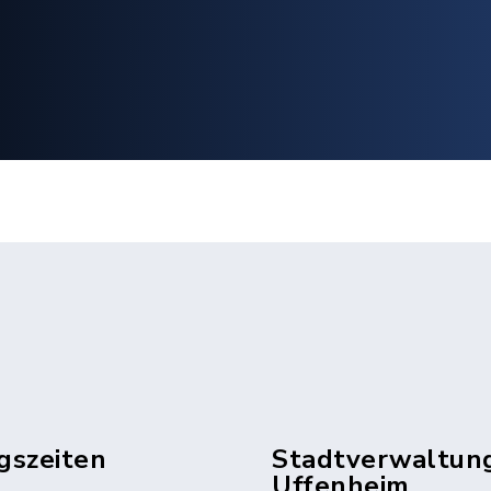
gszeiten
Stadtverwaltun
Uffenheim