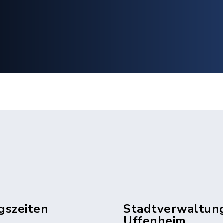
gszeiten
Stadtverwaltun
Uffenheim