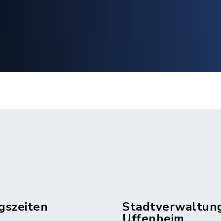
gszeiten
Stadtverwaltun
Uffenheim