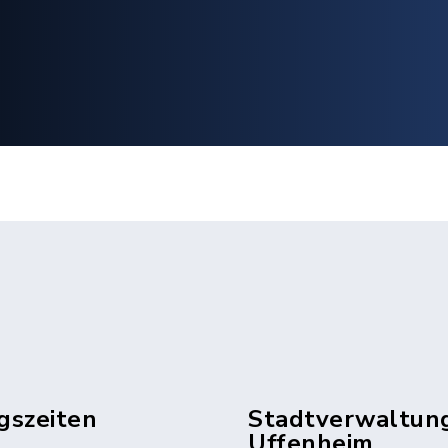
gszeiten
Stadtverwaltun
Uffenheim