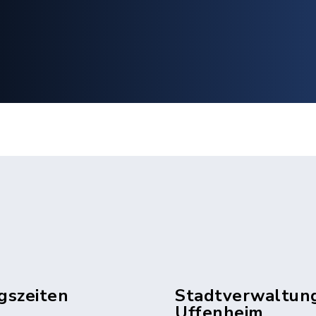
gszeiten
Stadtverwaltun
Uffenheim