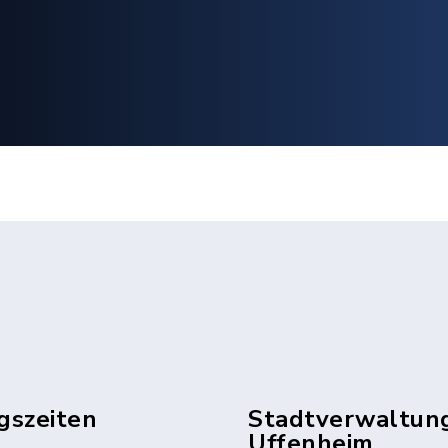
gszeiten
Stadtverwaltun
Uffenheim