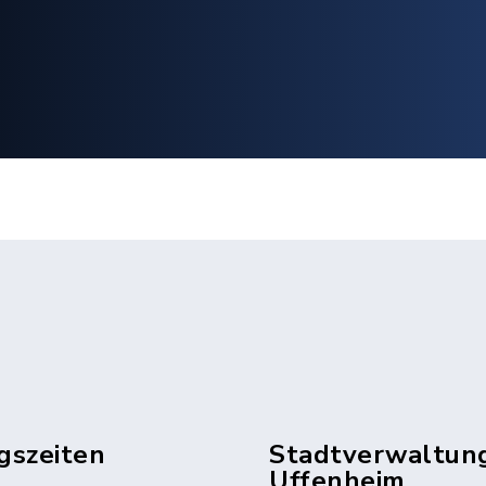
gszeiten
Stadtverwaltun
Uffenheim