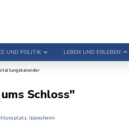
E UND POLITIK
LEBEN UND ERLEBEN
staltungskalender
 ums Schloss"
hlossplatz, Ippesheim