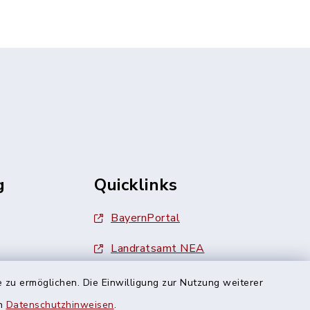
g
Quicklinks
BayernPortal
Landratsamt NEA
Finanzamt Uffenheim
 zu ermöglichen. Die Einwilligung zur Nutzung weiterer
en
Datenschutzhinweisen
.