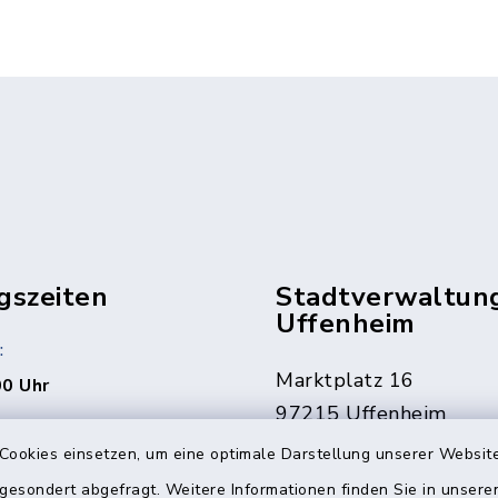
gszeiten
Stadtverwaltun
Uffenheim
:
Marktplatz 16
00 Uhr
97215 Uffenheim
rne auch jederzeit nach
Cookies einsetzen, um eine optimale Darstellung unserer Website
ng.
09842 207-0
 gesondert abgefragt. Weitere Informationen finden Sie in unser
09842 207-32