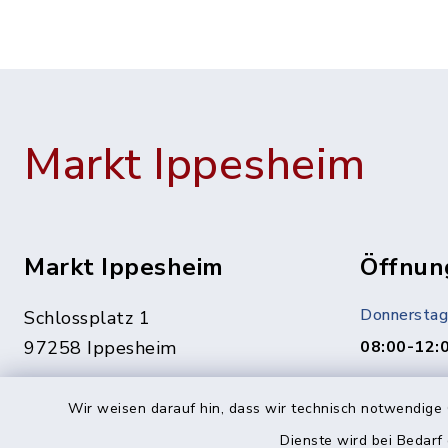
Markt Ippesheim
Markt Ippesheim
Öffnun
Donnerstag
Schlossplatz 1
97258 Ippesheim
08:00-12:
Termine ge
09339 1444
Wir weisen darauf hin, dass wir technisch notwendige 
Vereinbaru
09339 1561
Dienste wird bei Bedarf