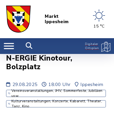
Markt
Ippesheim
15 °C
Digitaler
Ortsplan
N-ERGIE Kinotour,
Bolzplatz
29.08.2025
18:00 Uhr
Ippesheim
Vereinsveranstaltungen, JHV, Sommerfeste, Jubiläen
usw.
Kulturveranstaltungen, Konzerte, Kabarett, Theater,
Tanz, Kino