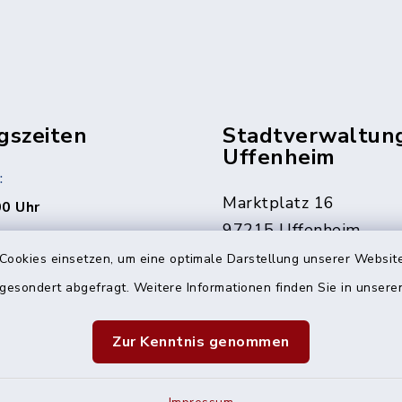
gszeiten
Stadtverwaltun
Uffenheim
:
Marktplatz 16
00 Uhr
97215 Uffenheim
rne auch jederzeit nach
Cookies einsetzen, um eine optimale Darstellung unserer Website
ng.
09842 207-0
 gesondert abgefragt. Weitere Informationen finden Sie in unser
09842 207-32
den Fällen erreichbar
info@uffenheim.de
Zur Kenntnis genommen
 1241