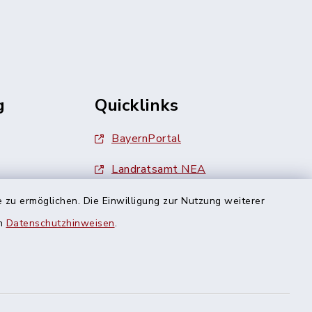
g
Quicklinks
BayernPortal
Landratsamt NEA
Finanzamt Uffenheim
 zu ermöglichen. Die Einwilligung zur Nutzung weiterer
en
Datenschutzhinweisen
.