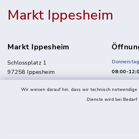
Markt Ippesheim
Markt Ippesheim
Öffnun
Donnerstag
Schlossplatz 1
97258 Ippesheim
08:00-12:
Termine ge
09339 1444
Wir weisen darauf hin, dass wir technisch notwendige 
Vereinbaru
09339 1561
Dienste wird bei Bedarf
In dringen
info@ippesheim.de
unter:
0151/1400