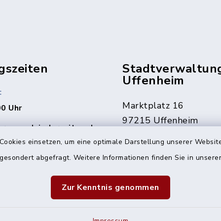
gszeiten
Stadtverwaltun
Uffenheim
:
Marktplatz 16
00 Uhr
97215 Uffenheim
rne auch jederzeit nach
ng.
09842 207-0
Cookies einsetzen, um eine optimale Darstellung unserer Website
09842 207-32
 gesondert abgefragt. Weitere Informationen finden Sie in unser
den Fällen erreichbar
info@uffenheim.de
 1241
Zur Kenntnis genommen
Impressum