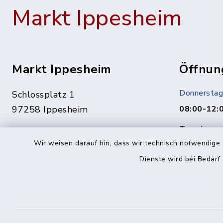
Markt Ippesheim
Markt Ippesheim
Öffnun
Donnerstag
Schlossplatz 1
97258 Ippesheim
08:00-12:
Termine ge
09339 1444
Vereinbaru
Wir weisen darauf hin, dass wir technisch notwendige 
09339 1561
Dienste wird bei Bedarf
In dringen
info@ippesheim.de
unter:
0151/1400