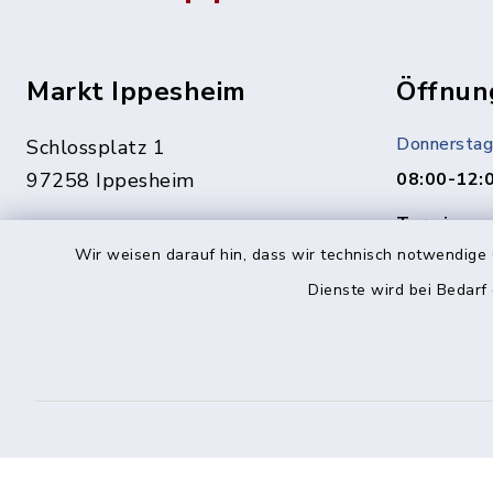
Markt Ippesheim
Öffnun
Donnerstag
Schlossplatz 1
97258 Ippesheim
08:00-12:
Termine ge
09339 1444
Vereinbaru
Wir weisen darauf hin, dass wir technisch notwendige 
09339 1561
Dienste wird bei Bedarf
In dringen
info@ippesheim.de
unter:
0151/1400