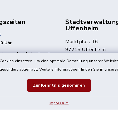
gszeiten
Stadtverwaltun
Uffenheim
:
Marktplatz 16
00 Uhr
97215 Uffenheim
rne auch jederzeit nach
ng.
09842 207-0
Cookies einsetzen, um eine optimale Darstellung unserer Website
09842 207-32
 gesondert abgefragt. Weitere Informationen finden Sie in unser
den Fällen erreichbar
info@uffenheim.de
 1241
Zur Kenntnis genommen
Impressum