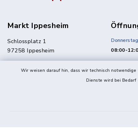
Markt Ippesheim
Öffnun
Donnerstag
Schlossplatz 1
97258 Ippesheim
08:00-12:
Termine ge
09339 1444
Vereinbaru
Wir weisen darauf hin, dass wir technisch notwendige 
09339 1561
Dienste wird bei Bedarf
In dringen
info@ippesheim.de
unter:
0151/1400