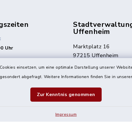
gszeiten
Stadtverwaltun
Uffenheim
:
Marktplatz 16
00 Uhr
97215 Uffenheim
rne auch jederzeit nach
ng.
Cookies einsetzen, um eine optimale Darstellung unserer Website
09842 207-0
 gesondert abgefragt. Weitere Informationen finden Sie in unser
09842 207-32
den Fällen erreichbar
info@uffenheim.de
 1241
Zur Kenntnis genommen
Impressum