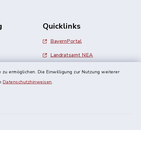
g
Quicklinks
BayernPortal
Landratsamt NEA
Finanzamt Uffenheim
 zu ermöglichen. Die Einwilligung zur Nutzung weiterer
en
Datenschutzhinweisen
.