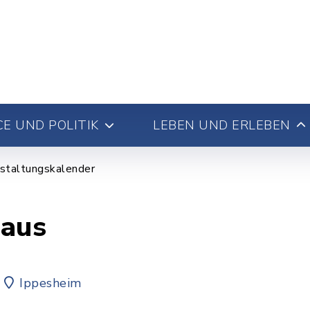
E UND POLITIK
LEBEN UND ERLEBEN
staltungskalender
haus
Ippesheim