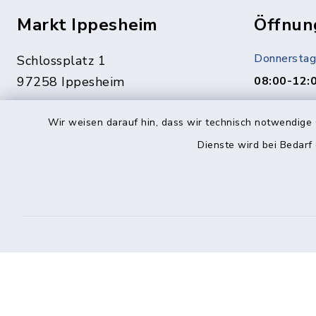
Markt Ippesheim
Öffnun
Donnerstag
Schlossplatz 1
97258 Ippesheim
08:00-12:
Termine ge
09339 1444
Wir weisen darauf hin, dass wir technisch notwendige 
Vereinbaru
09339 1561
Dienste wird bei Bedarf
In dringen
info@ippesheim.de
unter:
0151/1400
Kontakt
Barrierefreiheit
Datenschutz