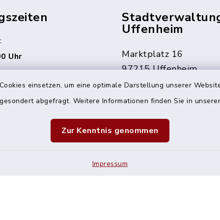
gszeiten
Stadtverwaltun
Uffenheim
:
Marktplatz 16
00 Uhr
97215 Uffenheim
rne auch jederzeit nach
Cookies einsetzen, um eine optimale Darstellung unserer Website
ng.
09842 207-0
 gesondert abgefragt. Weitere Informationen finden Sie in unser
09842 207-32
den Fällen erreichbar
info@uffenheim.de
Zur Kenntnis genommen
 1241
Impressum
Impressum
Sitemap
Cookie-Einstellungen