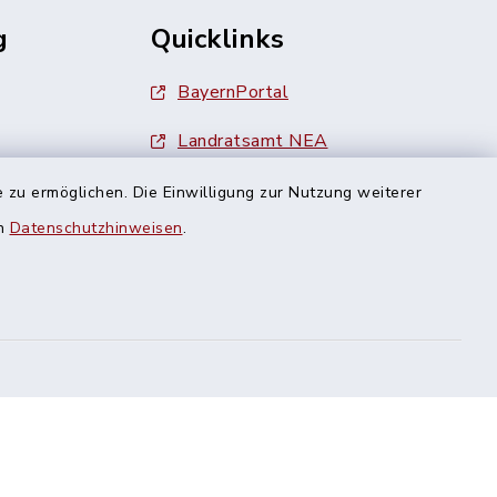
g
Quicklinks
BayernPortal
Landratsamt NEA
Finanzamt Uffenheim
 zu ermöglichen. Die Einwilligung zur Nutzung weiterer
en
Datenschutzhinweisen
.