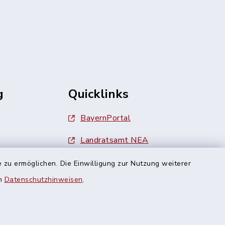
g
Quicklinks
BayernPortal
Landratsamt NEA
Finanzamt Uffenheim
 zu ermöglichen. Die Einwilligung zur Nutzung weiterer
en
Datenschutzhinweisen
.