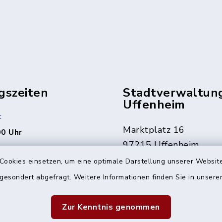
gszeiten
Stadtverwaltun
Uffenheim
:
Marktplatz 16
00 Uhr
97215 Uffenheim
rne auch jederzeit nach
Cookies einsetzen, um eine optimale Darstellung unserer Website
ng.
09842 207-0
 gesondert abgefragt. Weitere Informationen finden Sie in unser
09842 207-32
den Fällen erreichbar
info@uffenheim.de
Zur Kenntnis genommen
 1241