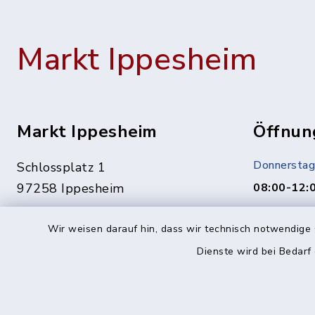
Markt Ippesheim
Markt Ippesheim
Öffnun
Donnerstag
Schlossplatz 1
97258 Ippesheim
08:00-12:
Termine ge
09339 1444
Wir weisen darauf hin, dass wir technisch notwendige 
Vereinbaru
09339 1561
Dienste wird bei Bedarf
In dringen
info@ippesheim.de
unter:
0151/1400