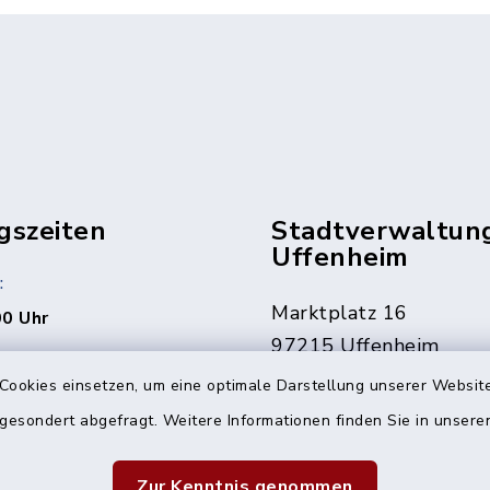
gszeiten
Stadtverwaltun
Uffenheim
:
Marktplatz 16
00 Uhr
97215 Uffenheim
rne auch jederzeit nach
Cookies einsetzen, um eine optimale Darstellung unserer Website
ng.
09842 207-0
 gesondert abgefragt. Weitere Informationen finden Sie in unser
09842 207-32
den Fällen erreichbar
info@uffenheim.de
 1241
Zur Kenntnis genommen