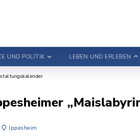
E UND POLITIK
LEBEN UND ERLEBEN
staltungskalender
ppesheimer „Maislabyri
Ippesheim