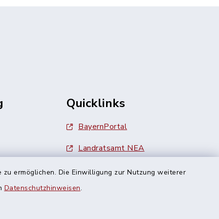
g
Quicklinks
BayernPortal
Landratsamt NEA
Finanzamt Uffenheim
 zu ermöglichen. Die Einwilligung zur Nutzung weiterer
en
Datenschutzhinweisen
.