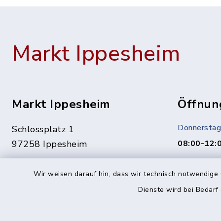
Markt Ippesheim
Markt Ippesheim
Öffnun
Donnerstag
Schlossplatz 1
97258 Ippesheim
08:00-12:
Termine ge
09339 1444
Wir weisen darauf hin, dass wir technisch notwendige 
Vereinbaru
09339 1561
Dienste wird bei Bedarf
In dringen
info@ippesheim.de
unter:
0151/1400