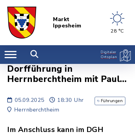
Markt
Ippesheim
28 °C
Digitaler
Ortsplan
Dorfführung in
Herrnberchtheim mit Paul
Markert und Andreas
Zobel,
05.09.2025
18:30 Uhr
Führungen
Dorfgemeinschaftshaus
Herrnberchtheim
Herrnberchtheim
Im Anschluss kann im DGH