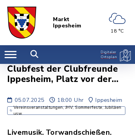
Markt
Ippesheim
18 °C
Digitaler
Ortsplan
Clubfest der Clubfreunde
Ippesheim, Platz vor der
Maschinenhalle
05.07.2025
18:00 Uhr
Ippesheim
Vereinsveranstaltungen, JHV, Sommerfeste, Jubiläen
usw.
Livemusik, Torwandschießen,