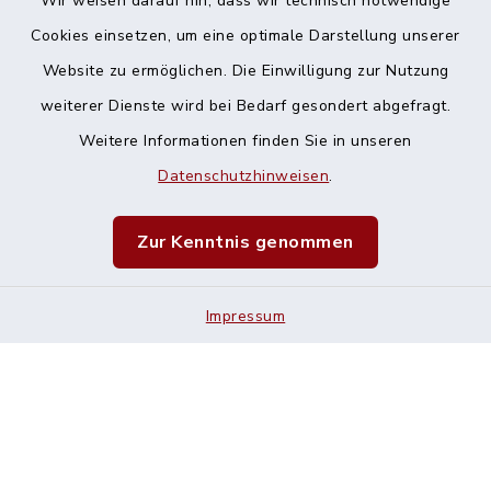
Wir weisen darauf hin, dass wir technisch notwendige
Cookies einsetzen, um eine optimale Darstellung unserer
Website zu ermöglichen. Die Einwilligung zur Nutzung
Kontakt
weiterer Dienste wird bei Bedarf gesondert abgefragt.
Weitere Informationen finden Sie in unseren
Barrierefreiheit
Datenschutzhinweisen
.
Datenschutz
Zur Kenntnis genommen
Impressum
Impressum
Sitemap
Cookie-Einstellungen