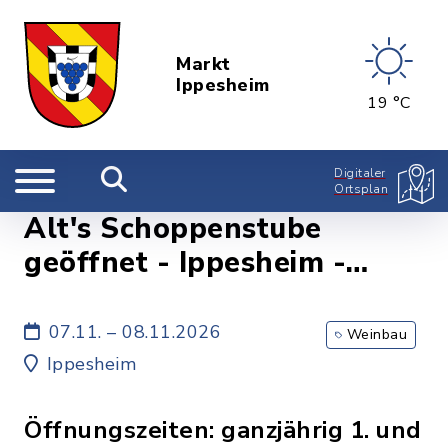
Markt
Ippesheim
19 °C
Digitaler
Ortsplan
Alt's Schoppenstube
geöffnet - Ippesheim -
Weinbau Familie Alt
07.11. – 08.11.2026
Weinbau
Ippesheim
Öffnungszeiten: ganzjährig 1. und