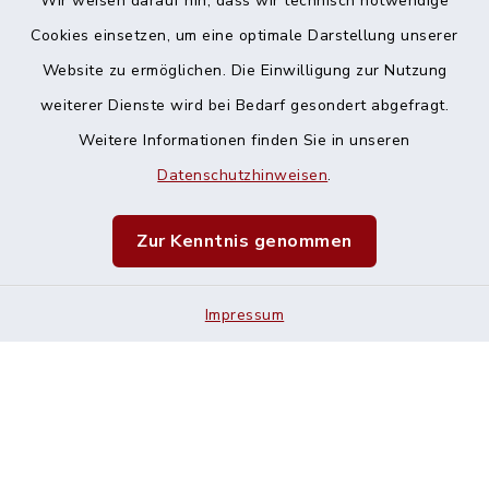
Wir weisen darauf hin, dass wir technisch notwendige
Cookies einsetzen, um eine optimale Darstellung unserer
Website zu ermöglichen. Die Einwilligung zur Nutzung
Kontakt
weiterer Dienste wird bei Bedarf gesondert abgefragt.
Weitere Informationen finden Sie in unseren
Barrierefreiheit
Datenschutzhinweisen
.
Datenschutz
Zur Kenntnis genommen
Impressum
Impressum
Sitemap
Cookie-Einstellungen