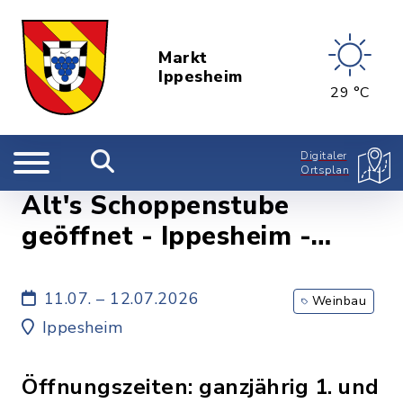
Markt
Ippesheim
29 °C
Digitaler
Ortsplan
Alt's Schoppenstube
geöffnet - Ippesheim -
Weinbau Familie Alt
11.07. – 12.07.2026
Weinbau
Ippesheim
Öffnungszeiten: ganzjährig 1. und