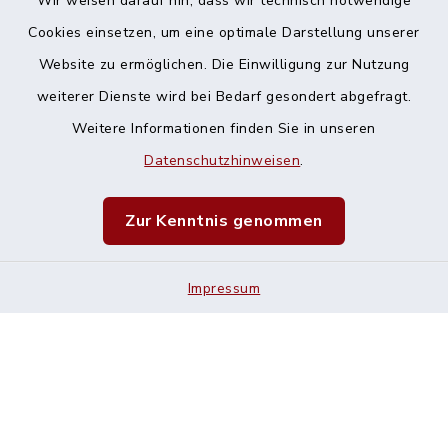
Wir weisen darauf hin, dass wir technisch notwendige
Cookies einsetzen, um eine optimale Darstellung unserer
Website zu ermöglichen. Die Einwilligung zur Nutzung
Kontakt
weiterer Dienste wird bei Bedarf gesondert abgefragt.
Weitere Informationen finden Sie in unseren
Barrierefreiheit
Datenschutzhinweisen
.
Datenschutz
Zur Kenntnis genommen
Impressum
Impressum
Sitemap
Cookie-Einstellungen