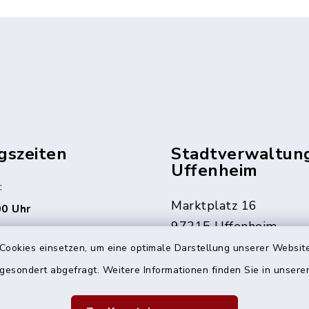
gszeiten
Stadtverwaltun
Uffenheim
:
Marktplatz 16
00 Uhr
97215 Uffenheim
rne auch jederzeit nach
Cookies einsetzen, um eine optimale Darstellung unserer Website
ng.
09842 207-0
 gesondert abgefragt. Weitere Informationen finden Sie in unser
09842 207-32
den Fällen erreichbar
info@uffenheim.de