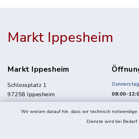
Markt Ippesheim
Markt Ippesheim
Öffnun
Donnerstag
Schlossplatz 1
97258 Ippesheim
08:00-12:
Termine ge
09339 1444
Wir weisen darauf hin, dass wir technisch notwendige 
Vereinbaru
09339 1561
Dienste wird bei Bedarf
In dringen
info@ippesheim.de
unter: